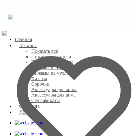
Главная
Каталог
Показать всё
Пижамы из хлопка
Пижамы из вискозы
Пижамы из тенселя
Пижамы из муслина
Халаты
Сорочки
Аксессуары для волос
Аксессуары для дома
Сертификаты
О бренде
Доставка